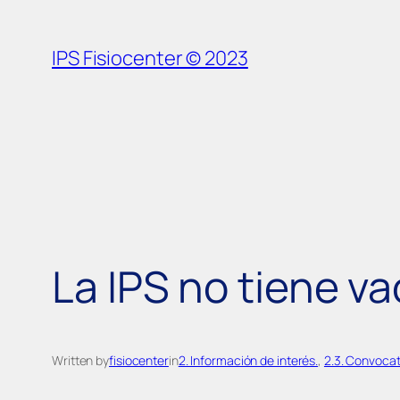
Saltar
al
IPS Fisiocenter © 2023
contenido
La IPS no tiene va
Written by
fisiocenter
in
2. Información de interés.
, 
2.3. Convocat